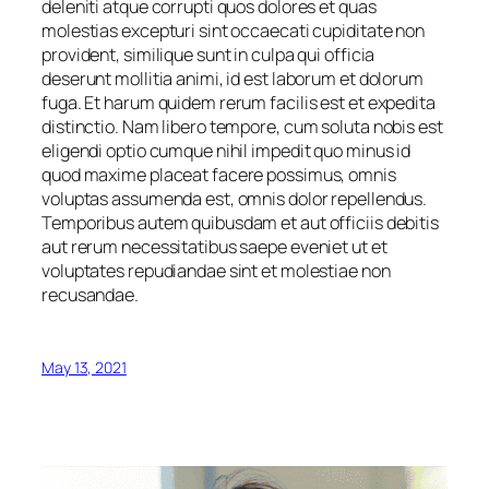
deleniti atque corrupti quos dolores et quas
molestias excepturi sint occaecati cupiditate non
provident, similique sunt in culpa qui officia
deserunt mollitia animi, id est laborum et dolorum
fuga. Et harum quidem rerum facilis est et expedita
distinctio. Nam libero tempore, cum soluta nobis est
eligendi optio cumque nihil impedit quo minus id
quod maxime placeat facere possimus, omnis
voluptas assumenda est, omnis dolor repellendus.
Temporibus autem quibusdam et aut officiis debitis
aut rerum necessitatibus saepe eveniet ut et
voluptates repudiandae sint et molestiae non
recusandae.
May 13, 2021