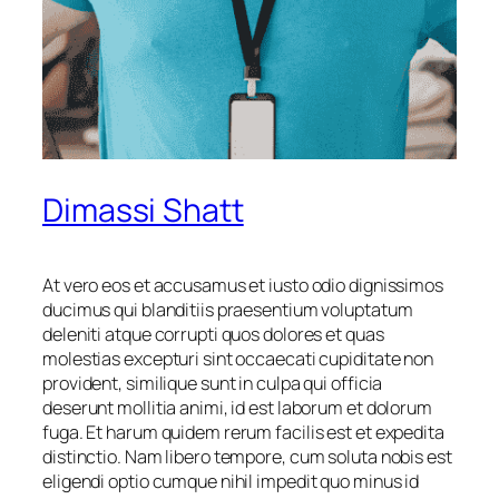
Dimassi Shatt
At vero eos et accusamus et iusto odio dignissimos
ducimus qui blanditiis praesentium voluptatum
deleniti atque corrupti quos dolores et quas
molestias excepturi sint occaecati cupiditate non
provident, similique sunt in culpa qui officia
deserunt mollitia animi, id est laborum et dolorum
fuga. Et harum quidem rerum facilis est et expedita
distinctio. Nam libero tempore, cum soluta nobis est
eligendi optio cumque nihil impedit quo minus id