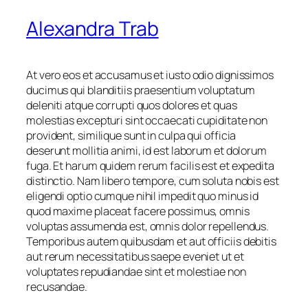
Alexandra Trab
At vero eos et accusamus et iusto odio dignissimos
ducimus qui blanditiis praesentium voluptatum
deleniti atque corrupti quos dolores et quas
molestias excepturi sint occaecati cupiditate non
provident, similique sunt in culpa qui officia
deserunt mollitia animi, id est laborum et dolorum
fuga. Et harum quidem rerum facilis est et expedita
distinctio. Nam libero tempore, cum soluta nobis est
eligendi optio cumque nihil impedit quo minus id
quod maxime placeat facere possimus, omnis
voluptas assumenda est, omnis dolor repellendus.
Temporibus autem quibusdam et aut officiis debitis
aut rerum necessitatibus saepe eveniet ut et
voluptates repudiandae sint et molestiae non
recusandae.